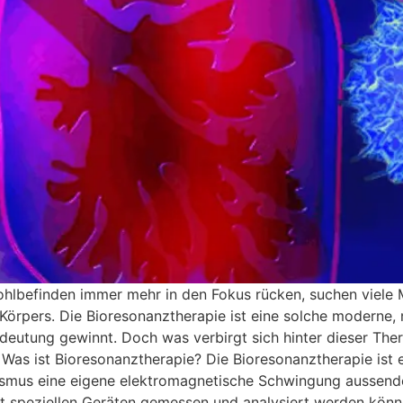
Wohlbefinden immer mehr in den Fokus rücken, suchen viele
Körpers. Die Bioresonanztherapie ist eine solche moderne, n
ung gewinnt. Doch was verbirgt sich hinter dieser Therapi
 Was ist Bioresonanztherapie? Die Bioresonanztherapie ist 
nismus eine eigene elektromagnetische Schwingung aussend
 speziellen Geräten gemessen und analysiert werden können