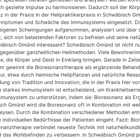
gezielte Impulse zu harmonisieren. Dadurch soll der Körpe
 in der Praxis In der Heilpraktikerpraxis in Schwäbisch G
ssymptomen und Schwäche des Immunsystems eingesetzt. Die
pereigenen Schwingungen aufgenommen, analysiert und übe
t, sich von belastenden Faktoren zu befreien und seine natü
äbisch Gmünd interessant? Schwäbisch Gmünd ist nicht nur 
 gegenüber ganzheitlichen Heilmethoden. Viele Bewohneri
e, die Körper und Geist in Einklang bringen. Gerade in Zei
m gewinnt die Bioresonanztherapie als ergänzende Behand
r, etwa durch heimische Heilpflanzen und natürliche Ress
ng von Tradition und Innovation, die in der Praxis hier vor
n starkes Immunsystem ist entscheidend, um Krankheitser
 Immunsystem zu unterstützen, indem sie: Bioresonanz als E
sch Gmünd wird die Bioresonanz oft in Kombination mit wei
alysen. Durch die Kombination verschiedener Methoden ents
individuellen Bedürfnisse der Patienten eingeht. Fazit: Bio
anztherapie verbindet neueste Technik mit naturheilkund
 das Wohlbefinden zu verbessern. In Schwäbisch Gmünd pro