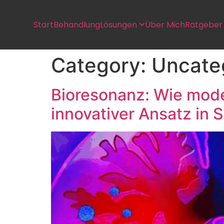
Start
Behandlung
Lösungen
Über Mich
Ratgeber
Category:
Uncate
Bioresonanz: Wie mode
innovativer Ansatz in