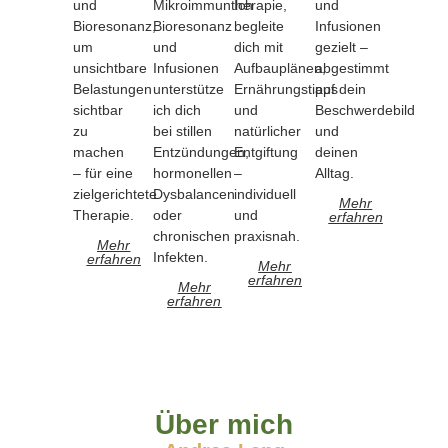
und
Mikroimmuntherapie,
Ich
und
Bioresonanz,
Bioresonanz
begleite
Infusionen
um
und
dich mit
gezielt –
unsichtbare
Infusionen
Aufbauplänen,
abgestimmt
Belastungen
unterstütze
Ernährungstipps
auf dein
sichtbar
ich dich
und
Beschwerdebild
zu
bei stillen
natürlicher
und
machen
Entzündungen,
Entgiftung
deinen
– für eine
hormonellen
–
Alltag.
zielgerichtete
Dysbalancen
individuell
Mehr
Therapie.
oder
und
erfahren
chronischen
praxisnah.
Mehr
Infekten.
erfahren
Mehr
erfahren
Mehr
erfahren
Über mich