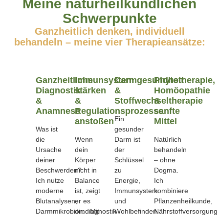
Meine naturheilkundlichen
Schwerpunkte
Ganzheitlich denken, individuell
behandeln – meine vier Therapieansätze:
Ganzheitliche
Immunsystem
Darmgesundheit
Phytotherapie,
Diagnostik
stärken
&
Homöopathie
&
&
Stoffwechseltherapie
&
Anamnese
Regulationsprozesse
sanfte
Ein
anstoßen
Mittel
Was ist
gesunder
die
Wenn
Darm ist
Natürlich
Ursache
dein
der
behandeln
deiner
Körper
Schlüssel
– ohne
Beschwerden?
nicht in
zu
Dogma.
Ich nutze
Balance
Energie,
Ich
moderne
ist, zeigt
Immunsystem
kombiniere
Blutanalysen,
er es
und
Pflanzenheilkunde,
Darmmikrobiomdiagnostik
dir. Mit
Wohlbefinden.
Nährstoffversorgung