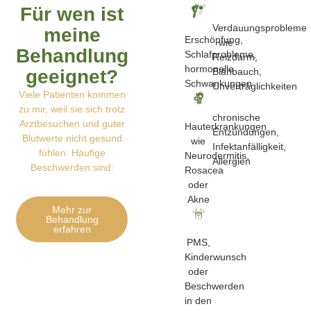
Für wen ist
Verdauungsprobleme
meine
Erschöpfung,
wie
Behandlung
Schlafprobleme,
Reizdarm,
hormonelle
geeignet?
Blähbauch,
Schwankungen
Unverträglichkeiten
Viele Patienten kommen
zu mir, weil sie sich trotz
chronische
Arztbesuchen und guter
Hauterkrankungen
Entzündungen,
Blutwerte nicht gesund
wie
Infektanfälligkeit,
fühlen. Häufige
Neurodermitis,
Allergien
Beschwerden sind:
Rosacea
oder
Akne
Mehr zur
Behandlung
erfahren
PMS,
Kinderwunsch
oder
Beschwerden
in den