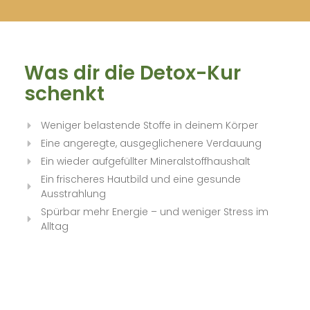
Was dir die Detox-Kur
schenkt
Weniger belastende Stoffe in deinem Körper
Eine angeregte, ausgeglichenere Verdauung
Ein wieder aufgefüllter Mineralstoffhaushalt
Ein frischeres Hautbild und eine gesunde
Ausstrahlung
Spürbar mehr Energie – und weniger Stress im
Alltag
So erkennen wir, ob dein Darm dich stärkt – oder
dich unbemerkt belastet.