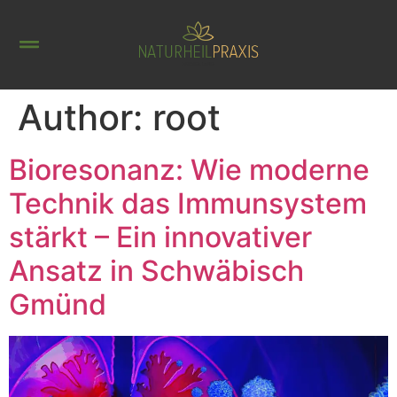
Author:
root
Bioresonanz: Wie moderne
Technik das Immunsystem
stärkt – Ein innovativer
Ansatz in Schwäbisch
Gmünd